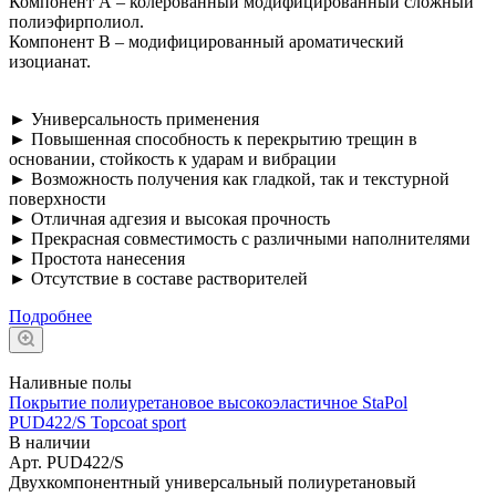
Компонент А – колерованный модифицированный сложный
полиэфирполиол.
Компонент В – модифицированный ароматический
изоцианат.
► Универсальность применения
► Повышенная способность к перекрытию трещин в
основании, стойкость к ударам и вибрации
► Возможность получения как гладкой, так и текстурной
поверхности
► Отличная адгезия и высокая прочность
► Прекрасная совместимость с различными наполнителями
► Простота нанесения
► Отсутствие в составе растворителей
Подробнее
Наливные полы
Покрытие полиуретановое высокоэластичное StaPol
PUD422/S Topcoat sport
В наличии
Арт.
PUD422/S
Двухкомпонентный универсальный полиуретановый