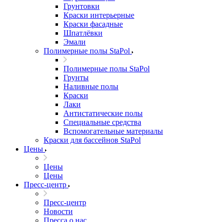
Грунтовки
Краски интерьерные
Краски фасадные
Шпатлёвки
Эмали
Полимерные полы StaPol
Полимерные полы StaPol
Грунты
Наливные полы
Краски
Лаки
Антистатические полы
Специальные средства
Вспомогательные материалы
Краски для бассейнов StaPol
Цены
Цены
Цены
Пресс-центр
Пресс-центр
Новости
Пресса о нас