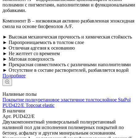
полиамин с пигментами, наполнителями и функциональными
добавками.
Компонент В – низковязкая активно разбавленная эпоксидная
смола на основе бисфенолов A/F.
► Высокая механическая прочность и химическая стойкость
► Паропроницаемость в толстом слое
► Отличная адгезия к основанию
► Не желтеет со временем
► Матовая поверхность
► Прекрасная совместимость с различными наполнителями
► Отсутствие в составе растворителей, разбавляется водой
Подробнее
Наливные полы
Покрытие полиуретановое эластичное толстослойное StaPol
PUD422/E Topcoat elastic
В наличии
Арт.
PUD422/E
Двухкомпонентный универсальный полиуретановый
наливной пол для исполнения полимерных покрытий по
бетону, асфальту и другим минеральным основаниям.