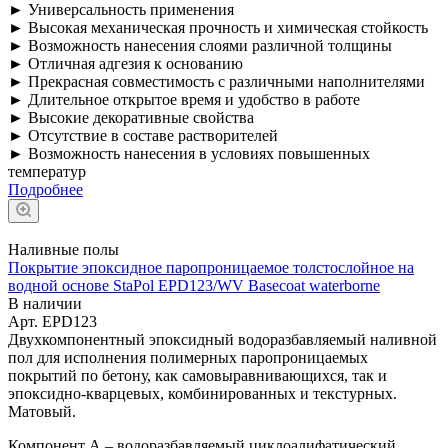
► Универсальность применения
► Высокая механическая прочность и химическая стойкость
► Возможность нанесения слоями различной толщины
► Отличная адгезия к основанию
► Прекрасная совместимость с различными наполнителями
► Длительное открытое время и удобство в работе
► Высокие декоративные свойства
► Отсутствие в составе растворителей
► Возможность нанесения в условиях повышенных
температур
Подробнее
Наливные полы
Покрытие эпоксидное паропроницаемое толстослойное на
водной основе StaPol EPD123/WV Basecoat waterborne
В наличии
Арт.
EPD123
Двухкомпонентный эпоксидный водоразбавляемый наливной
пол для исполнения полимерных паропроницаемых
покрытий по бетону, как самовыравнивающихся, так и
эпоксидно-кварцевых, комбинированных и текстурных.
Матовый.
Компонент А – водоразбавляемый циклоалифатический