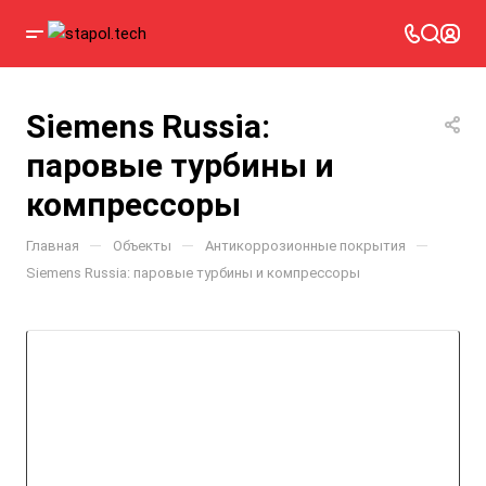
Siemens Russia:
паровые турбины и
компрессоры
—
—
—
Главная
Объекты
Антикоррозионные покрытия
Siemens Russia: паровые турбины и компрессоры